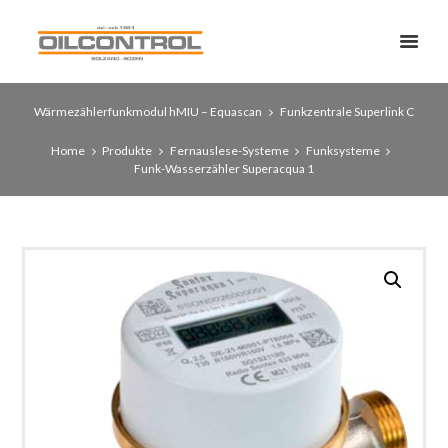
Wärmezählerfunkmodul hMIU – Equascan
Funkzentrale Superlink C
Home
Produkte
Fernauslese-Systeme
Funksysteme
Funk-Wasserzähler Superacqua 1