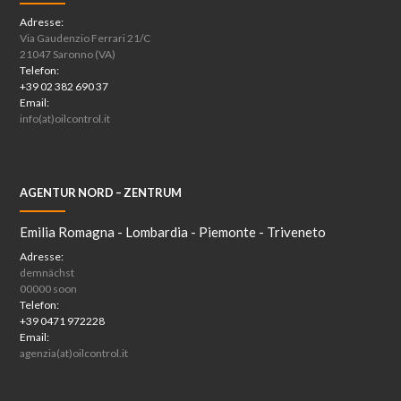
Adresse:
Via Gaudenzio Ferrari 21/C
21047 Saronno (VA)
Telefon:
+39 02 382 690 37
Email:
info(at)oilcontrol.it
AGENTUR NORD – ZENTRUM
Emilia Romagna - Lombardia - Piemonte - Triveneto
Adresse:
demnächst
00000 soon
Telefon:
+39 0471 972228
Email:
agenzia(at)oilcontrol.it