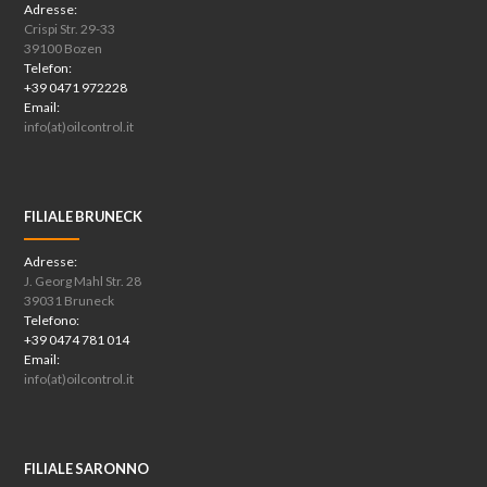
Adresse:
Crispi Str. 29-33
39100 Bozen
Telefon:
+39 0471 972228
Email:
info(at)oilcontrol.it
FILIALE BRUNECK
Adresse:
J. Georg Mahl Str. 28
39031 Bruneck
Telefono:
+39 0474 781 014
Email:
info(at)oilcontrol.it
FILIALE SARONNO