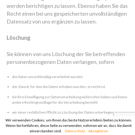
werden berichtigen zu lassen. Ebenso haben Sie das
Recht einen bei uns gespeicherten unvollständigen
Datensatz von uns ergänzen zu lassen.
Löschung
Sie können von uns Löschung der Sie betreffenden
personenbezogenen Daten verlangen, sofern
die Daten unrechtmäßig verarbeitet wurden
der Zweck, für den die Daten erhoben wurden, erreicht ist
Sie Ihre Einwilligung zur Datenverarbeitung widerrufen haben und keine
andere Rechtsgrundlage für die Verarbeitung besteht
wir einer rechtlichen Pflicht zu Löschung der Daten unterliegen
Wir verwenden Cookies, um Ihnen das beste Nutzererlebnis bieten zu können.
sie unter 16 Jahre alt sind
Wenn Sie fortfahren, diese Seite zu verwenden, nehmen wir an, dass Sie damit
einverstanden sind.
Datenschutz
Akzeptieren
Sie der Verarbeitung Widersprochen haben und auf unserer Seite kein