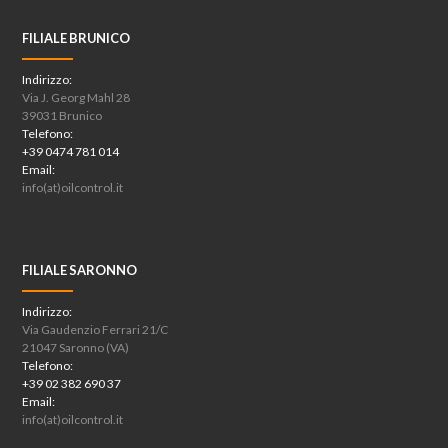
FILIALE BRUNICO
Indirizzo:
Via J. Georg Mahl 28
39031 Brunico
Telefono:
+39 0474 781 014
Email:
info(at)oilcontrol.it
FILIALE SARONNO
Indirizzo:
Via Gaudenzio Ferrari 21/C
21047 Saronno (VA)
Telefono:
+39 02 382 690 37
Email:
info(at)oilcontrol.it