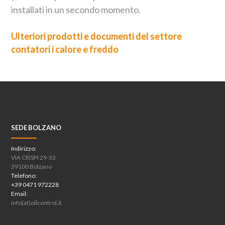
installati in un secondo momento.
Ulteriori prodotti e documenti del settore
contatori i calore e freddo
SEDE BOLZANO
Indirizzo:
VIA CRISPI 29-33
39100 Bolzano
Telefono:
+39 0471 972228
Email:
info(at)oilcontrol.it