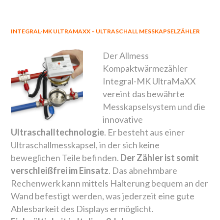
INTEGRAL-MK ULTRAMAXX – ULTRASCHALL MESSKAPSELZÄHLER
Der Allmess
Kompaktwärmezähler
Integral-MK UltraMaXX
vereint das bewährte
Messkapselsystem und die
innovative
Ultraschalltechnologie
. Er besteht aus einer
Ultraschallmesskapsel, in der sich keine
beweglichen Teile befinden.
Der Zähler ist somit
verschleißfrei im Einsatz
. Das abnehmbare
Rechenwerk kann mittels Halterung bequem an der
Wand befestigt werden, was jederzeit eine gute
Ablesbarkeit des Displays ermöglicht.