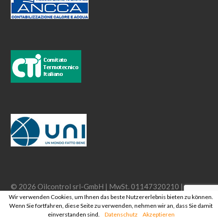
© 2026 Oilcontrol srl-GmbH | MwSt. 01147320210 |
Wir verwenden Cookies, um Ihnen das beste Nutzererlebnis bieten zu können.
Impressum
| by doylester60 Ltd & trendstudio.it |
Privacy
Wenn Sie fortfahren, diese Seite zu verwenden, nehmen wir an, dass Sie damit
einverstanden sind.
Datenschutz
Akzeptieren