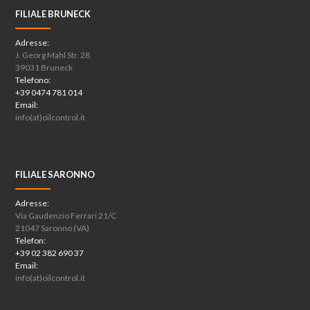
FILIALE BRUNECK
Adresse:
J. Georg Mahl Str. 28
39031 Bruneck
Telefono:
+39 0474 781 014
Email:
info(at)oilcontrol.it
FILIALE SARONNO
Adresse:
Via Gaudenzio Ferrari 21/C
21047 Saronno (VA)
Telefon:
+39 02 382 690 37
Email:
info(at)oilcontrol.it