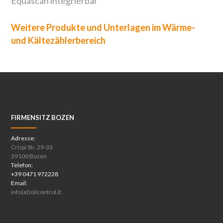
Equascan integrierbar
Weitere Produkte und Unterlagen im Wärme-
und Kältezählerbereich
FIRMENSITZ BOZEN
Adresse:
Crispi Str. 29-33
39100 Bozen
Telefon:
+39 0471 972228
Email:
info(at)oilcontrol.it