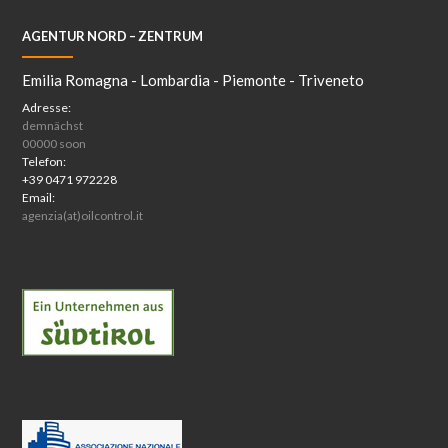
AGENTUR NORD – ZENTRUM
Emilia Romagna - Lombardia - Piemonte - Triveneto
Adresse:
demnächst
00000 soon
Telefon:
+39 0471 972228
Email:
agenzia(at)oilcontrol.it