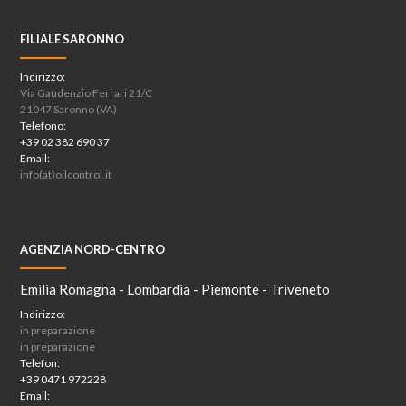
FILIALE SARONNO
Indirizzo:
Via Gaudenzio Ferrari 21/C
21047 Saronno (VA)
Telefono:
+39 02 382 690 37
Email:
info(at)oilcontrol.it
AGENZIA NORD-CENTRO
Emilia Romagna - Lombardia - Piemonte - Triveneto
Indirizzo:
in preparazione
in preparazione
Telefon:
+39 0471 972228
Email: