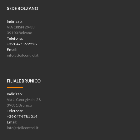
SEDE BOLZANO
Indirizzo:
VIA CRISPI 29-33
39100 Bolzano
Telefono:
+39 0471 972228
Email:
info(at)oilcontrol.it
FILIALE BRUNICO
Indirizzo:
Via J. Georg Mahl 28
39031 Brunico
Telefono:
+39 0474 781 014
Email:
info(at)oilcontrol.it