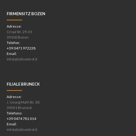
FIRMENSITZ BOZEN
Adresse:
Crispi Str. 29-33
39100 Bozen
Telefon:
+39 0471 972228
Email:
info(at)oilcontrol.it
FILIALE BRUNECK
Adresse:
J. Georg Mahl Str. 28
39031 Bruneck
Telefono:
+39 0474 781 014
Email:
info(at)oilcontrol.it