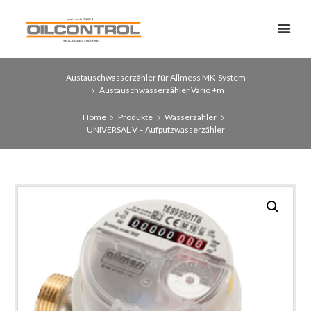
Austauschwasserzähler für Allmess MK-System
Austauschwasserzähler Vario +m
Home
Produkte
Wasserzähler
UNIVERSAL V – Aufputzwasserzähler