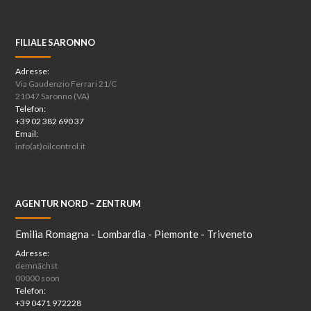
FILIALE SARONNO
Adresse:
Via Gaudenzio Ferrari 21/C
21047 Saronno (VA)
Telefon:
+39 02 382 690 37
Email:
info(at)oilcontrol.it
AGENTUR NORD – ZENTRUM
Emilia Romagna - Lombardia - Piemonte - Triveneto
Adresse:
demnächst
00000 soon
Telefon:
+39 0471 972228