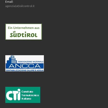
Email:
agenzia(at)oilcontrol.it