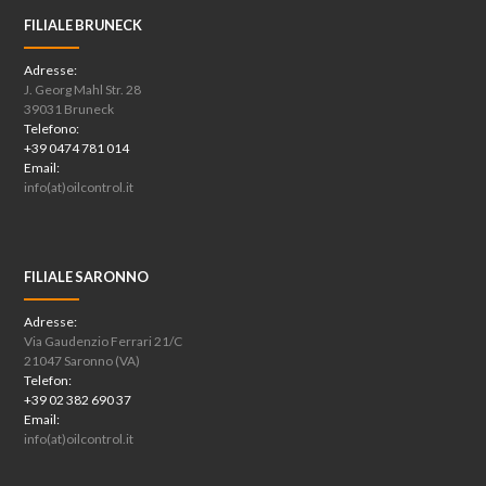
FILIALE BRUNECK
Adresse:
J. Georg Mahl Str. 28
39031 Bruneck
Telefono:
+39 0474 781 014
Email:
info(at)oilcontrol.it
FILIALE SARONNO
Adresse:
Via Gaudenzio Ferrari 21/C
21047 Saronno (VA)
Telefon:
+39 02 382 690 37
Email:
info(at)oilcontrol.it