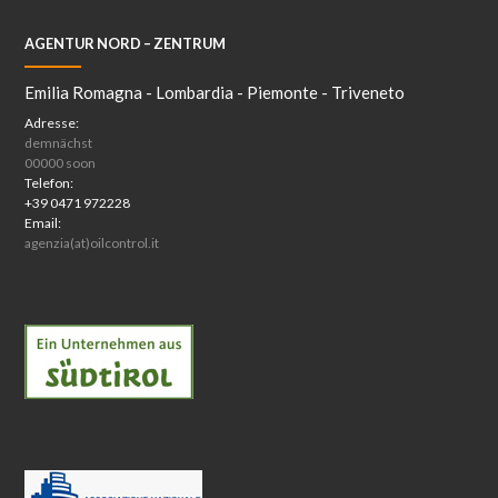
AGENTUR NORD – ZENTRUM
Emilia Romagna - Lombardia - Piemonte - Triveneto
Adresse:
demnächst
00000 soon
Telefon:
+39 0471 972228
Email:
agenzia(at)oilcontrol.it