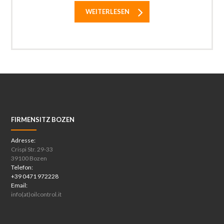
WEITERLESEN
FIRMENSITZ BOZEN
Adresse:
Crispi Str. 29-33
39100 Bozen
Telefon:
+39 0471 972228
Email:
info(at)oilcontrol.it