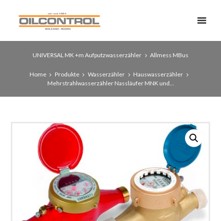
UNIVERSAL MK +m Aufputzwasserzähler
Allmess MBus
Home
Produkte
Wasserzähler
Hauswasserzähler
Mehrstrahlwasserzähler Nassläufer MNK und...