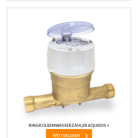
RINGKOLBENWASSERZÄHLER AQUADIS +
WEITERLESEN