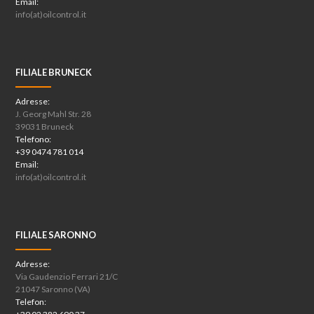
Email:
info(at)oilcontrol.it
FILIALE BRUNECK
Adresse:
J. Georg Mahl Str. 28
39031 Bruneck
Telefono:
+39 0474 781 014
Email:
info(at)oilcontrol.it
FILIALE SARONNO
Adresse:
Via Gaudenzio Ferrari 21/C
21047 Saronno (VA)
Telefon: