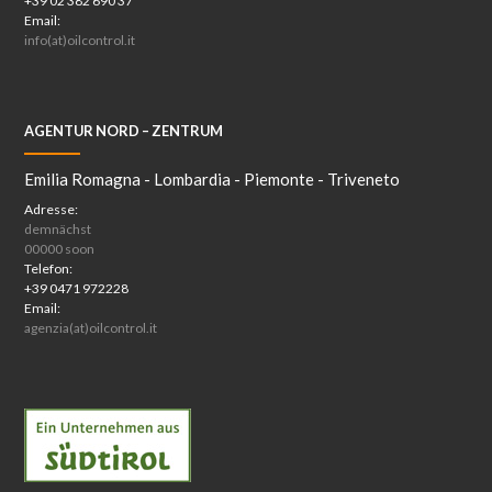
+39 02 382 690 37
Email:
info(at)oilcontrol.it
AGENTUR NORD – ZENTRUM
Emilia Romagna - Lombardia - Piemonte - Triveneto
Adresse:
demnächst
00000 soon
Telefon:
+39 0471 972228
Email:
agenzia(at)oilcontrol.it