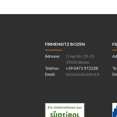
FIRMENSITZ BOZEN
FI
Adresse:
Crispi Str. 29-33
Ad
39100 Bozen
Telefon:
+39 0471 972228
Te
Email:
info(at)oilcontrol.it
Em