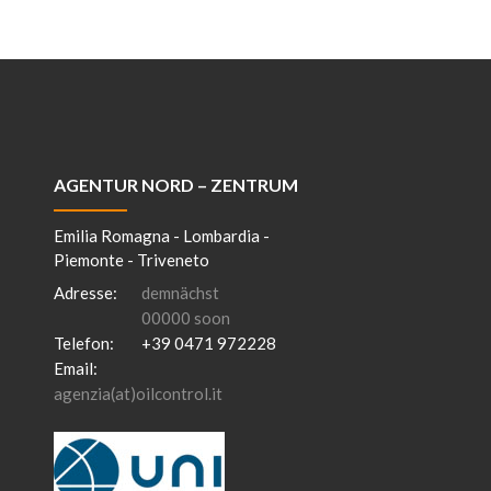
AGENTUR NORD – ZENTRUM
Emilia Romagna - Lombardia -
Piemonte - Triveneto
Adresse:
demnächst
00000 soon
Telefon:
+39 0471 972228
Email:
agenzia(at)oilcontrol.it