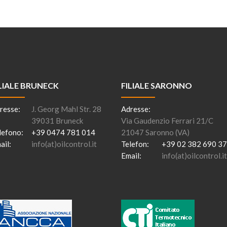
LIALE BRUNECK
FILIALE SARONNO
resse:
J. Georg Mahl Str. 28
Adresse:
39031 Bruneck
Via Gaudenzio Ferrari 21/C
lefono:
+39 0474 781 014
21047 Saronno (VA)
ail:
info(at)oilcontrol.it
Telefon:
+39 02 382 690 37
Email:
info(at)oilcontrol.it