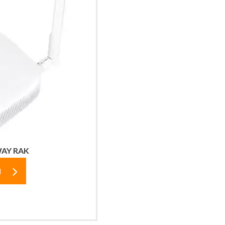
AY RAK
N