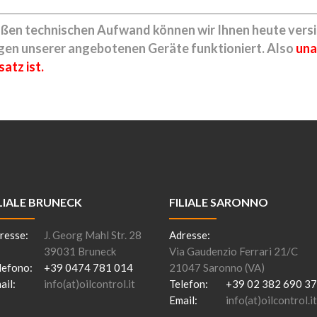
en technischen Aufwand können wir Ihnen heute versic
ngen unserer angebotenen Geräte funktioniert. Also
una
atz ist.
LIALE BRUNECK
FILIALE SARONNO
resse:
J. Georg Mahl Str. 28
Adresse:
39031 Bruneck
Via Gaudenzio Ferrari 21/C
lefono:
+39 0474 781 014
21047 Saronno (VA)
ail:
info(at)oilcontrol.it
Telefon:
+39 02 382 690 37
Email:
info(at)oilcontrol.it