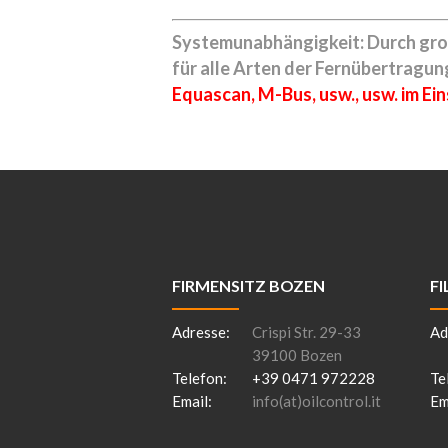
Systemunabhängigkeit: Durch groß
für alle Arten der Fernübertragu
Equascan, M-Bus, usw., usw. im Eins
FIRMENSITZ BOZEN
FI
Adresse:
Crispi Str. 29-33
Ad
39100 Bozen
Telefon:
+39 0471 972228
Te
Email:
info(at)oilcontrol.it
Em