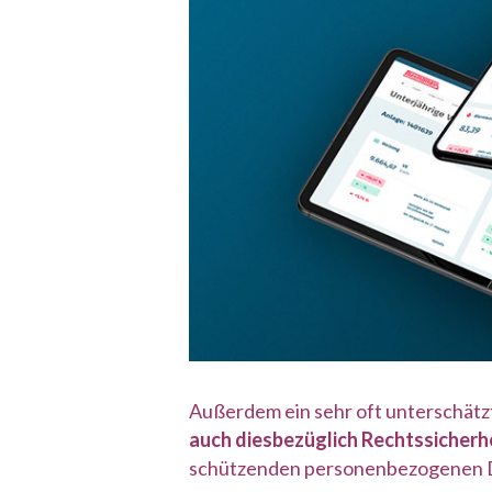
Außerdem ein sehr oft unterschätz
auch diesbezüglich Rechtssicherhe
schützenden personenbezogenen