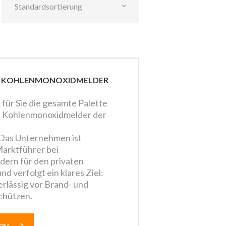
D KOHLENMONOXIDMELDER
n für Sie die gesamte Palette
d Kohlenmonoxidmelder der
. Das Unternehmen ist
arktführer bei
ern für den privaten
d verfolgt ein klares Ziel:
lässig vor Brand- und
chützen.