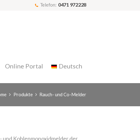
0471 972228
Telefon:
Online Portal
Deutsch
ome
Produkte
Rauch- und Co-Melder
uch- und Kohlenmonoxidmelder der