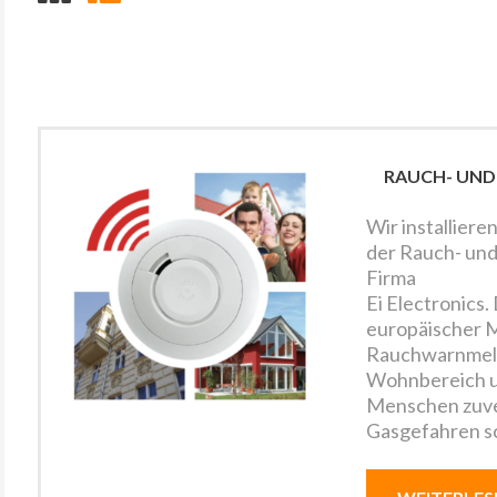
RAUCH- UN
Wir installiere
der Rauch- un
Firma
Ei Electronics
europäischer M
Rauchwarnmeld
Wohnbereich un
Menschen zuver
Gasgefahren s