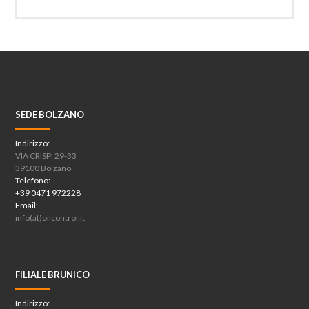
SEDE BOLZANO
Indirizzo:
VIA CRISPI 29-33
39100 Bolzano
Telefono:
+39 0471 972228
Email:
info(at)oilcontrol.it
FILIALE BRUNICO
Indirizzo: