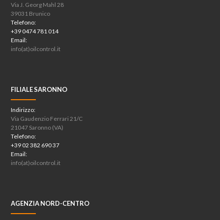
Via J. Georg Mahl 28
39031 Brunico
Telefono:
+39 0474 781 014
Email:
info(at)oilcontrol.it
FILIALE SARONNO
Indirizzo:
Via Gaudenzio Ferrari 21/C
21047 Saronno (VA)
Telefono:
+39 02 382 690 37
Email:
info(at)oilcontrol.it
AGENZIA NORD-CENTRO