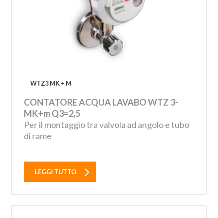
WTZ3 MK + M
CONTATORE ACQUA LAVABO WTZ 3-
MK+m Q3=2,5
Per il montaggio tra valvola ad angolo e tubo
di rame
LEGGI TUTTO