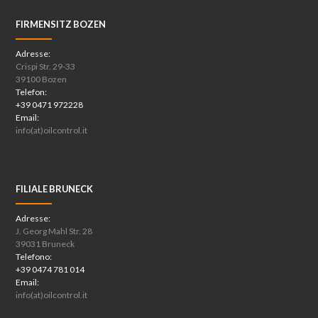
FIRMENSITZ BOZEN
Adresse:
Crispi Str. 29-33
39100 Bozen
Telefon:
+39 0471 972228
Email:
info(at)oilcontrol.it
FILIALE BRUNECK
Adresse:
J. Georg Mahl Str. 28
39031 Bruneck
Telefono:
+39 0474 781 014
Email:
info(at)oilcontrol.it