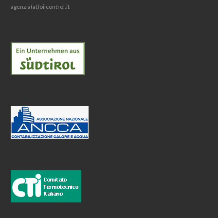
agenzia(at)oilcontrol.it