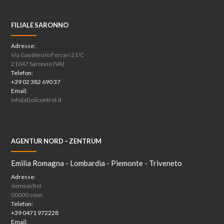
FILIALE SARONNO
Adresse:
Via Gaudenzio Ferrari 21/C
21047 Saronno (VA)
Telefon:
+39 02 382 690 37
Email:
info(at)oilcontrol.it
AGENTUR NORD – ZENTRUM
Emilia Romagna - Lombardia - Piemonte - Triveneto
Adresse:
demnächst
00000 soon
Telefon:
+39 0471 972228
Email: