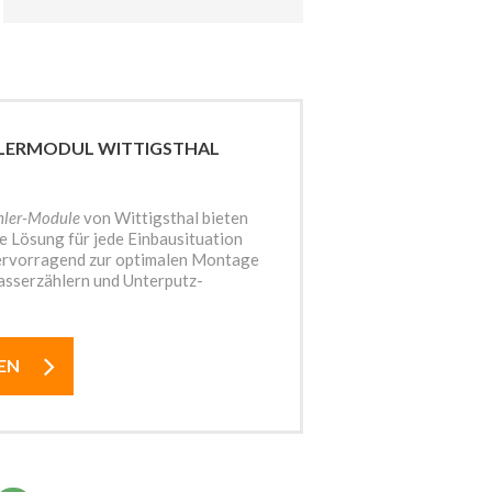
LERMODUL WITTIGSTHAL
hler-Module
von Wittigsthal bieten
e Lösung für jede Einbausituation
hervorragend zur optimalen Montage
sserzählern und Unterputz-
EN